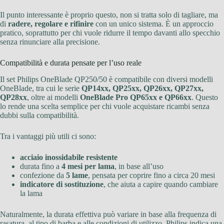
Il punto interessante è proprio questo, non si tratta solo di tagliare, ma
di
radere, regolare e rifinire
con un unico sistema. È un approccio
pratico, soprattutto per chi vuole ridurre il tempo davanti allo specchio
senza rinunciare alla precisione.
Compatibilità e durata pensate per l’uso reale
Il set Philips OneBlade QP250/50 è compatibile con diversi modelli
OneBlade, tra cui le serie
QP14xx, QP25xx, QP26xx, QP27xx,
QP28xx
, oltre ai modelli
OneBlade Pro QP65xx e QP66xx
. Questo
lo rende una scelta semplice per chi vuole acquistare ricambi senza
dubbi sulla compatibilità.
Tra i vantaggi più utili ci sono:
acciaio inossidabile resistente
durata fino a
4 mesi per lama
, in base all’uso
confezione da
5 lame
, pensata per coprire fino a circa 20 mesi
indicatore di sostituzione
, che aiuta a capire quando cambiare
la lama
Naturalmente, la durata effettiva può variare in base alla frequenza di
rasatura, al tipo di barba e alle condizioni di utilizzo. Philips indica una