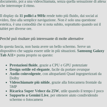
documento, poi a una videochiamata, senza quella sensazione di attesa
che interrompe il ritmo.
Il display da
11 pollici a 90Hz
rende tutto più fluido, dai social ai
video, fino alla semplice navigazione. Non è solo una questione
estetica, è una comodità che si nota subito, soprattutto quando usi il
tablet per diverse ore.
Perché può risultare più interessante di molte alternative
In questa fascia, non basta avere un bello schermo. Serve un
dispositivo che sappia essere utile in più situazioni.
Samsung Galaxy
Tab A11+
punta proprio su questo:
Prestazioni fluide
, grazie a CPU e GPU potenziate
Design sottile ed elegante
, facile da portare ovunque
Audio coinvolgente
, con altoparlanti Quad ingegnerizzati da
Dolby
Videochiamate più nitide
, grazie alla fotocamera frontale da
5MP
Ricarica Super Veloce da 25W
, utile quando il tempo è poco
Supporto a Gemini Live
, per ottenere aiuto condividendo
schermo o fotocamera