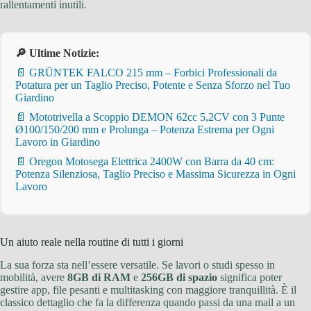
rallentamenti inutili.
🔎 Ultime Notizie:
📄 GRÜNTEK FALCO 215 mm – Forbici Professionali da
Potatura per un Taglio Preciso, Potente e Senza Sforzo nel Tuo
Giardino
📄 Mototrivella a Scoppio DEMON 62cc 5,2CV con 3 Punte
Ø100/150/200 mm e Prolunga – Potenza Estrema per Ogni
Lavoro in Giardino
📄 Oregon Motosega Elettrica 2400W con Barra da 40 cm:
Potenza Silenziosa, Taglio Preciso e Massima Sicurezza in Ogni
Lavoro
Un aiuto reale nella routine di tutti i giorni
La sua forza sta nell’essere versatile. Se lavori o studi spesso in
mobilità, avere
8GB di RAM
e
256GB di spazio
significa poter
gestire app, file pesanti e multitasking con maggiore tranquillità. È il
classico dettaglio che fa la differenza quando passi da una mail a un