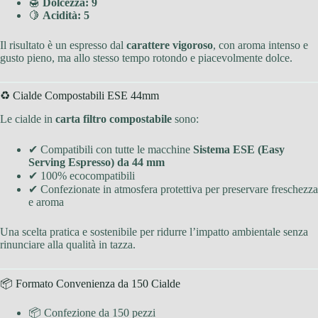
🍯
Dolcezza: 9
🍋
Acidità: 5
Il risultato è un espresso dal
carattere vigoroso
, con aroma intenso e
gusto pieno, ma allo stesso tempo rotondo e piacevolmente dolce.
♻️ Cialde Compostabili ESE 44mm
Le cialde in
carta filtro compostabile
sono:
✔ Compatibili con tutte le macchine
Sistema ESE (Easy
Serving Espresso) da 44 mm
✔ 100% ecocompatibili
✔ Confezionate in atmosfera protettiva per preservare freschezza
e aroma
Una scelta pratica e sostenibile per ridurre l’impatto ambientale senza
rinunciare alla qualità in tazza.
📦 Formato Convenienza da 150 Cialde
📦 Confezione da 150 pezzi