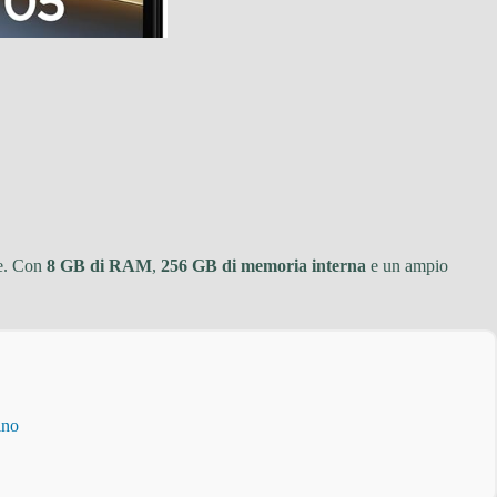
te. Con
8 GB di RAM
,
256 GB di memoria interna
e un ampio
ino