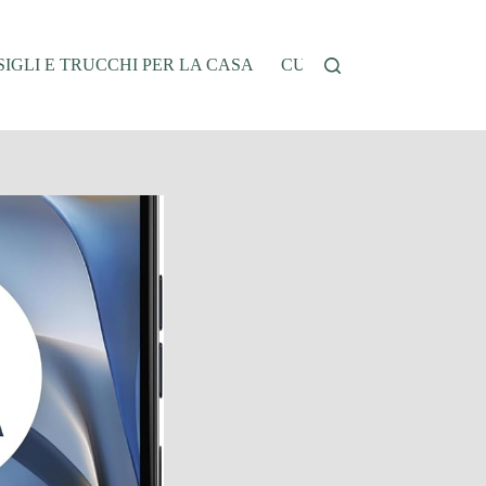
IGLI E TRUCCHI PER LA CASA
CUCINA E RICETTE
G