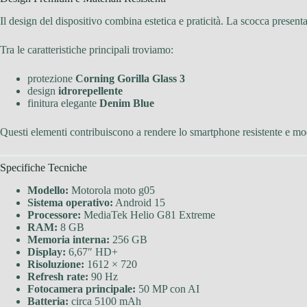
Il design del dispositivo combina estetica e praticità. La scocca presen
Tra le caratteristiche principali troviamo:
protezione
Corning Gorilla Glass 3
design
idrorepellente
finitura elegante
Denim Blue
Questi elementi contribuiscono a rendere lo smartphone resistente e m
Specifiche Tecniche
Modello:
Motorola moto g05
Sistema operativo:
Android 15
Processore:
MediaTek Helio G81 Extreme
RAM:
8 GB
Memoria interna:
256 GB
Display:
6,67″ HD+
Risoluzione:
1612 × 720
Refresh rate:
90 Hz
Fotocamera principale:
50 MP con AI
Batteria:
circa 5100 mAh