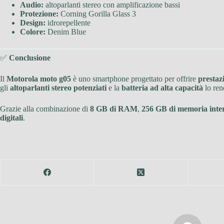
Audio:
altoparlanti stereo con amplificazione bassi
Protezione:
Corning Gorilla Glass 3
Design:
idrorepellente
Colore:
Denim Blue
✅
Conclusione
Il
Motorola moto g05
è uno smartphone progettato per offrire
prestaz
gli
altoparlanti stereo potenziati
e la
batteria ad alta capacità
lo ren
Grazie alla combinazione di
8 GB di RAM
,
256 GB di memoria inte
digitali
.