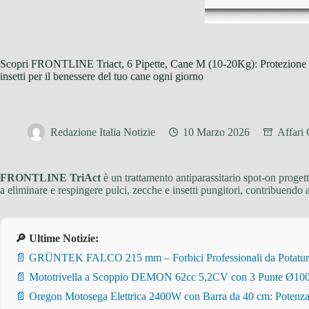
Scopri FRONTLINE Triact, 6 Pipette, Cane M (10-20Kg): Protezione co
insetti per il benessere del tuo cane ogni giorno
Redazione Italia Notizie
10 Marzo 2026
Affari
FRONTLINE TriAct
è un trattamento antiparassitario spot-on progett
a eliminare e respingere pulci, zecche e insetti pungitori, contribuendo a
🔎 Ultime Notizie:
📄 GRÜNTEK FALCO 215 mm – Forbici Professionali da Potatura pe
📄 Mototrivella a Scoppio DEMON 62cc 5,2CV con 3 Punte Ø100/
📄 Oregon Motosega Elettrica 2400W con Barra da 40 cm: Potenza 