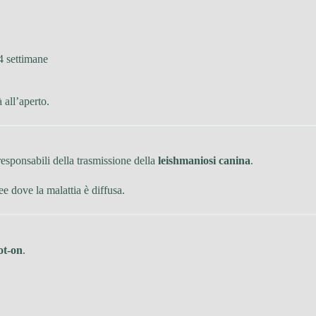
 4 settimane
 all’aperto.
i responsabili della trasmissione della
leishmaniosi canina
.
ee dove la malattia è diffusa.
ot-on
.