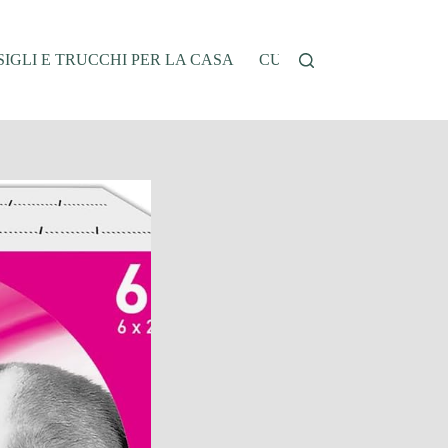
IGLI E TRUCCHI PER LA CASA
CUCINA E RICETTE
G