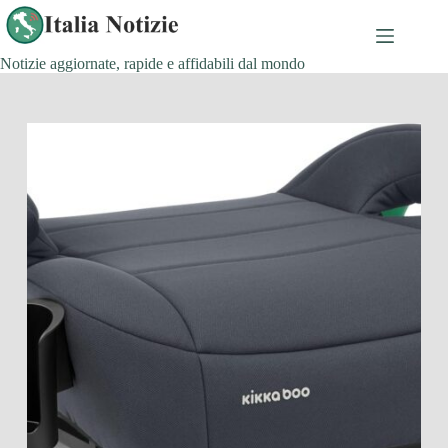
Salta
al
contenuto
Notizie aggiornate, rapide e affidabili dal mondo