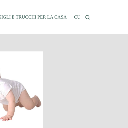
IGLI E TRUCCHI PER LA CASA
CUCINA E RICETTE
G