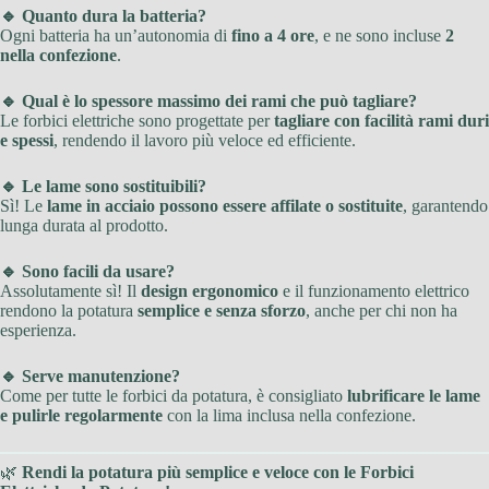
🔹 Quanto dura la batteria?
Ogni batteria ha un’autonomia di
fino a 4 ore
, e ne sono incluse
2
nella confezione
.
🔹 Qual è lo spessore massimo dei rami che può tagliare?
Le forbici elettriche sono progettate per
tagliare con facilità rami duri
e spessi
, rendendo il lavoro più veloce ed efficiente.
🔹 Le lame sono sostituibili?
Sì! Le
lame in acciaio possono essere affilate o sostituite
, garantendo
lunga durata al prodotto.
🔹 Sono facili da usare?
Assolutamente sì! Il
design ergonomico
e il funzionamento elettrico
rendono la potatura
semplice e senza sforzo
, anche per chi non ha
esperienza.
🔹 Serve manutenzione?
Come per tutte le forbici da potatura, è consigliato
lubrificare le lame
e pulirle regolarmente
con la lima inclusa nella confezione.
🌿
Rendi la potatura più semplice e veloce con le Forbici