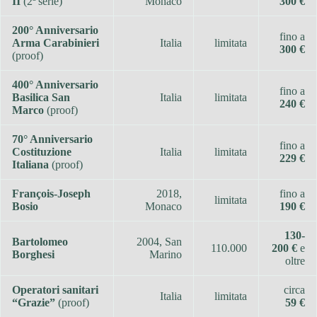
II
(2ª serie)
Monaco
300 €
200° Anniversario
fino a
Arma Carabinieri
Italia
limitata
300 €
(proof)
400° Anniversario
fino a
Basilica San
Italia
limitata
240 €
Marco
(proof)
70° Anniversario
fino a
Costituzione
Italia
limitata
229 €
Italiana
(proof)
François-Joseph
2018,
fino a
limitata
Bosio
Monaco
190 €
130-
Bartolomeo
2004, San
110.000
200 €
e
Borghesi
Marino
oltre
Operatori sanitari
circa
Italia
limitata
“Grazie”
(proof)
59 €