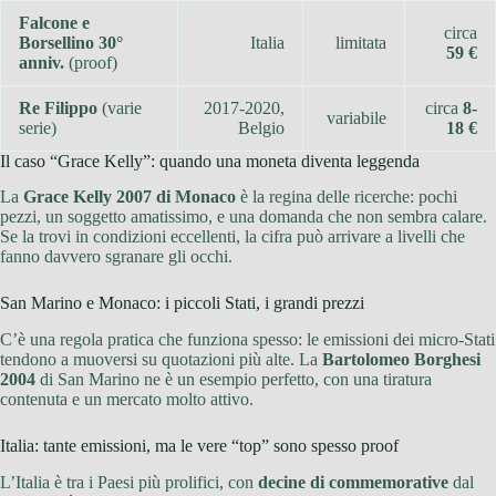
Falcone e
circa
Borsellino 30°
Italia
limitata
59 €
anniv.
(proof)
Re Filippo
(varie
2017-2020,
circa
8-
variabile
serie)
Belgio
18 €
Il caso “Grace Kelly”: quando una moneta diventa leggenda
La
Grace Kelly 2007 di Monaco
è la regina delle ricerche: pochi
pezzi, un soggetto amatissimo, e una domanda che non sembra calare.
Se la trovi in condizioni eccellenti, la cifra può arrivare a livelli che
fanno davvero sgranare gli occhi.
San Marino e Monaco: i piccoli Stati, i grandi prezzi
C’è una regola pratica che funziona spesso: le emissioni dei micro-Stati
tendono a muoversi su quotazioni più alte. La
Bartolomeo Borghesi
2004
di San Marino ne è un esempio perfetto, con una tiratura
contenuta e un mercato molto attivo.
Italia: tante emissioni, ma le vere “top” sono spesso proof
L’Italia è tra i Paesi più prolifici, con
decine di commemorative
dal