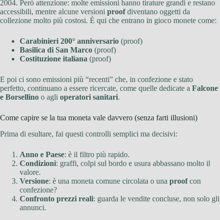
2004. Però attenzione: molte emissioni hanno tirature grandi e restano
accessibili, mentre alcune versioni
proof
diventano oggetti da
collezione molto più costosi. È qui che entrano in gioco monete come:
Carabinieri 200° anniversario
(proof)
Basilica di San Marco
(proof)
Costituzione italiana
(proof)
E poi ci sono emissioni più “recenti” che, in confezione e stato
perfetto, continuano a essere ricercate, come quelle dedicate a
Falcone
e Borsellino
o agli
operatori sanitari
.
Come capire se la tua moneta vale davvero (senza farti illusioni)
Prima di esultare, fai questi controlli semplici ma decisivi:
Anno e Paese
: è il filtro più rapido.
Condizioni
: graffi, colpi sul bordo e usura abbassano molto il
valore.
Versione
: è una moneta comune circolata o una
proof
con
confezione?
Confronto prezzi reali
: guarda le vendite concluse, non solo gli
annunci.