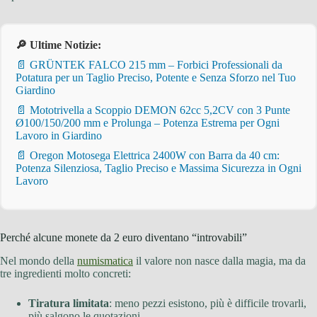
🔎 Ultime Notizie:
📄 GRÜNTEK FALCO 215 mm – Forbici Professionali da
Potatura per un Taglio Preciso, Potente e Senza Sforzo nel Tuo
Giardino
📄 Mototrivella a Scoppio DEMON 62cc 5,2CV con 3 Punte
Ø100/150/200 mm e Prolunga – Potenza Estrema per Ogni
Lavoro in Giardino
📄 Oregon Motosega Elettrica 2400W con Barra da 40 cm:
Potenza Silenziosa, Taglio Preciso e Massima Sicurezza in Ogni
Lavoro
Perché alcune monete da 2 euro diventano “introvabili”
Nel mondo della
numismatica
il valore non nasce dalla magia, ma da
tre ingredienti molto concreti:
Tiratura limitata
: meno pezzi esistono, più è difficile trovarli,
più salgono le quotazioni.