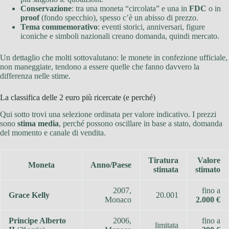
Conservazione
: tra una moneta “circolata” e una in
FDC
o in
proof
(fondo specchio), spesso c’è un abisso di prezzo.
Tema commemorativo
: eventi storici, anniversari, figure
iconiche e simboli nazionali creano domanda, quindi mercato.
Un dettaglio che molti sottovalutano: le monete in confezione ufficiale,
non maneggiate, tendono a essere quelle che fanno davvero la
differenza nelle stime.
La classifica delle 2 euro più ricercate (e perché)
Qui sotto trovi una selezione ordinata per valore indicativo. I prezzi
sono
stima media
, perché possono oscillare in base a stato, domanda
del momento e canale di vendita.
Tiratura
Valore
Moneta
Anno/Paese
stimata
stimato
2007,
fino a
Grace Kelly
20.001
Monaco
2.000 €
Principe Alberto
2006,
fino a
limitata