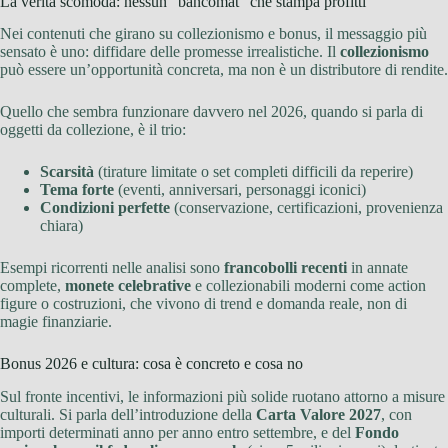
La verità scomoda: nessun “bancomat” che stampa profitti
Nei contenuti che girano su collezionismo e bonus, il messaggio più
sensato è uno: diffidare delle promesse irrealistiche. Il
collezionismo
può essere un’opportunità concreta, ma non è un distributore di rendite.
Quello che sembra funzionare davvero nel 2026, quando si parla di
oggetti da collezione, è il trio:
Scarsità
(tirature limitate o set completi difficili da reperire)
Tema forte
(eventi, anniversari, personaggi iconici)
Condizioni perfette
(conservazione, certificazioni, provenienza
chiara)
Esempi ricorrenti nelle analisi sono
francobolli recenti
in annate
complete,
monete celebrative
e collezionabili moderni come action
figure o costruzioni, che vivono di trend e domanda reale, non di
magie finanziarie.
Bonus 2026 e cultura: cosa è concreto e cosa no
Sul fronte incentivi, le informazioni più solide ruotano attorno a misure
culturali. Si parla dell’introduzione della
Carta Valore 2027
, con
importi determinati anno per anno entro settembre, e del
Fondo