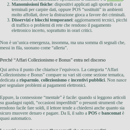
Manomissioni fisiche
: dispositivi applicati agli sportelli o ai
terminali per carpire dati, oppure POS “sostituiti” in ambienti
molto affollati, dove la distrazione gioca a favore dei criminali.
Disservizi e blocchi temporanei
: aggiornamenti tecnici, picchi
di traffico o problemi di rete che rendono il pagamento
elettronico incerto, soprattutto in orari critici.
Non è un’unica emergenza, insomma, ma una somma di segnali che,
messi in fila, suonano come “allerta”.
Perché “Affari Collezionismo e Bonus” entra nel discorso
Qui arriva il punto che chiarisce l’equivoco. La categoria “Affari
Collezionismo e Bonus” compare su vari siti come sezione tematica,
dedicata a
risparmio
,
collezionismo
e
incentivi pubblici
. Non nasce
per segnalare problemi ai pagamenti elettronici.
Eppure, la connessione “mentale” è facile: quando si leggono articoli
su guadagni rapidi, “occasioni imperdibili” o presunti strumenti che
rendono facile fare soldi, il lettore tende a chiedersi anche quanto sia
sicuro muovere denaro e pagare. Da lì, il salto a
POS
e
bancomat
è
quasi automatico.