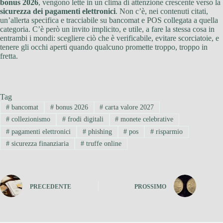
bonus 2026
, vengono lette in un clima di attenzione crescente verso la
sicurezza dei pagamenti elettronici
. Non c’è, nei contenuti citati,
un’allerta specifica e tracciabile su bancomat e POS collegata a quella
categoria. C’è però un invito implicito, e utile, a fare la stessa cosa in
entrambi i mondi: scegliere ciò che è verificabile, evitare scorciatoie, e
tenere gli occhi aperti quando qualcuno promette troppo, troppo in
fretta.
Tag
#
bancomat
#
bonus 2026
#
carta valore 2027
#
collezionismo
#
frodi digitali
#
monete celebrative
#
pagamenti elettronici
#
phishing
#
pos
#
risparmio
#
sicurezza finanziaria
#
truffe online
PRECEDENTE
PROSSIMO