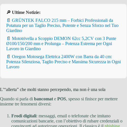
🔎 Ultime Notizie:
📄 GRÜNTEK FALCO 215 mm – Forbici Professionali da
Potatura per un Taglio Preciso, Potente e Senza Sforzo nel Tuo
Giardino
📄 Mototrivella a Scoppio DEMON 62cc 5,2CV con 3 Punte
Ø100/150/200 mm e Prolunga – Potenza Estrema per Ogni
Lavoro in Giardino
📄 Oregon Motosega Elettrica 2400W con Barra da 40 cm:
Potenza Silenziosa, Taglio Preciso e Massima Sicurezza in Ogni
Lavoro
L’“allerta” che molti stanno percependo, ma non è una sola
Quando si parla di
bancomat
e
POS
, spesso si finisce per mettere
insieme tre fenomeni diversi:
Frodi digitali
: messaggi, email o telefonate che imitano
comunicazioni bancarie, con l’obiettivo di rubare credenziali o
convincerti ad autorizzare operazioni. Il classico è il
phishing
.