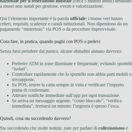
nazionale per il federalismo museale
(circa 5 milioni annui) destinato
a musei non statali per gestione, eventi e valorizzazione.
Qui l’elemento importante è la parola
ufficiale
: i bonus veri hanno
criteri, requisiti, scadenze e canali istituzionali. Non dipendono da un
pagamento “misterioso” via POS o da procedure improvvisate.
Cosa fare, in pratica, quando paghi con POS o prelevi
Senza farsi prendere dal panico, alcune abitudini aiutano davvero:
Preferire ATM in zone illuminate e frequentate, evitando sportelli
“isolati”.
Controllare rapidamente che lo sportello non abbia parti mobili o
sovrapposte.
Su POS, tenere la carta sempre in vista e verificare l’importo
prima di confermare.
Attivare notifiche immediate sull’app per ogni transazione.
Se arriva un messaggio urgente, “conto bloccato”, “verifica
immediata”, fermarsi un minuto: l’urgenza è spesso l’esca.
Quindi, cosa sta succedendo davvero?
Sta succedendo che molte notizie, nate per parlare di
collezionismo
e