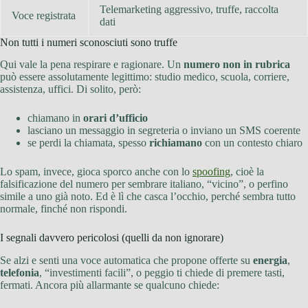
Telemarketing aggressivo, truffe, raccolta
Voce registrata
dati
Non tutti i numeri sconosciuti sono truffe
Qui vale la pena respirare e ragionare. Un
numero non in rubrica
può essere assolutamente legittimo: studio medico, scuola, corriere,
assistenza, uffici. Di solito, però:
chiamano in
orari d’ufficio
lasciano un messaggio in segreteria o inviano un SMS coerente
se perdi la chiamata, spesso
richiamano
con un contesto chiaro
Lo spam, invece, gioca sporco anche con lo
spoofing
, cioè la
falsificazione del numero per sembrare italiano, “vicino”, o perfino
simile a uno già noto. Ed è lì che casca l’occhio, perché sembra tutto
normale, finché non rispondi.
I segnali davvero pericolosi (quelli da non ignorare)
Se alzi e senti una voce automatica che propone offerte su
energia
,
telefonia
, “investimenti facili”, o peggio ti chiede di premere tasti,
fermati. Ancora più allarmante se qualcuno chiede: