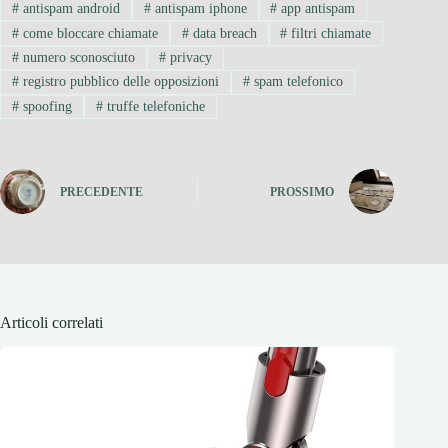
#
antispam android
#
antispam iphone
#
app antispam
#
come bloccare chiamate
#
data breach
#
filtri chiamate
#
numero sconosciuto
#
privacy
#
registro pubblico delle opposizioni
#
spam telefonico
#
spoofing
#
truffe telefoniche
PRECEDENTE
PROSSIMO
Articoli correlati