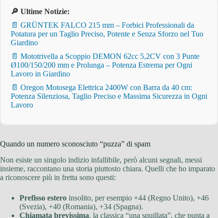
🔎 Ultime Notizie:
📄 GRÜNTEK FALCO 215 mm – Forbici Professionali da
Potatura per un Taglio Preciso, Potente e Senza Sforzo nel Tuo
Giardino
📄 Mototrivella a Scoppio DEMON 62cc 5,2CV con 3 Punte
Ø100/150/200 mm e Prolunga – Potenza Estrema per Ogni
Lavoro in Giardino
📄 Oregon Motosega Elettrica 2400W con Barra da 40 cm:
Potenza Silenziosa, Taglio Preciso e Massima Sicurezza in Ogni
Lavoro
Quando un numero sconosciuto “puzza” di spam
Non esiste un singolo indizio infallibile, però alcuni segnali, messi
insieme, raccontano una storia piuttosto chiara. Quelli che ho imparato
a riconoscere più in fretta sono questi:
Prefisso estero
insolito, per esempio +44 (Regno Unito), +46
(Svezia), +40 (Romania), +34 (Spagna).
Chiamata brevissima
, la classica “una squillata”, che punta a